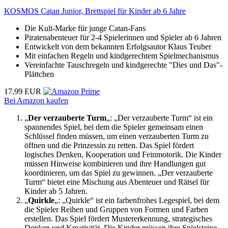
KOSMOS Catan Junior, Brettspiel für Kinder ab 6 Jahre
Die Kult-Marke für junge Catan-Fans
Piratenabenteuer für 2-4 Spielerinnen und Spieler ab 6 Jahren
Entwickelt von dem bekannten Erfolgsautor Klaus Teuber
Mit einfachen Regeln und kindgerechtem Spielmechanismus
Vereinfachte Tauschregeln und kindgerechte "Dies und Das"-
Plättchen
17,99 EUR
Bei Amazon kaufen
„
Der verzauberte Turm
„: „Der verzauberte Turm“ ist ein
spannendes Spiel, bei dem die Spieler gemeinsam einen
Schlüssel finden müssen, um einen verzauberten Turm zu
öffnen und die Prinzessin zu retten. Das Spiel fördert
logisches Denken, Kooperation und Feinmotorik. Die Kinder
müssen Hinweise kombinieren und ihre Handlungen gut
koordinieren, um das Spiel zu gewinnen. „Der verzauberte
Turm“ bietet eine Mischung aus Abenteuer und Rätsel für
Kinder ab 5 Jahren.
„
Quirkle
„: „Quirkle“ ist ein farbenfrohes Legespiel, bei dem
die Spieler Reihen und Gruppen von Formen und Farben
erstellen. Das Spiel fördert Mustererkennung, strategisches
Denken und Kreativität. Die Kinder müssen ihre Spielsteine