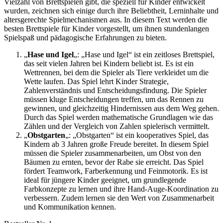
Vielzahl von Brettspielen gibt, die speziell für Kinder entwickelt
wurden, zeichnen sich einige durch ihre Beliebtheit, Lerninhalte und
altersgerechte Spielmechanismen aus. In diesem Text werden die
besten Brettspiele für Kinder vorgestellt, um ihnen stundenlangen
Spielspaß und pädagogische Erfahrungen zu bieten.
„
Hase und Igel
„: „Hase und Igel“ ist ein zeitloses Brettspiel,
das seit vielen Jahren bei Kindern beliebt ist. Es ist ein
Wettrennen, bei dem die Spieler als Tiere verkleidet um die
Wette laufen. Das Spiel lehrt Kinder Strategie,
Zahlenverständnis und Entscheidungsfindung. Die Spieler
müssen kluge Entscheidungen treffen, um das Rennen zu
gewinnen, und gleichzeitig Hindernissen aus dem Weg gehen.
Durch das Spiel werden mathematische Grundlagen wie das
Zählen und der Vergleich von Zahlen spielerisch vermittelt.
„
Obstgarten
„: „Obstgarten“ ist ein kooperatives Spiel, das
Kindern ab 3 Jahren große Freude bereitet. In diesem Spiel
müssen die Spieler zusammenarbeiten, um Obst von den
Bäumen zu ernten, bevor der Rabe sie erreicht. Das Spiel
fördert Teamwork, Farberkennung und Feinmotorik. Es ist
ideal für jüngere Kinder geeignet, um grundlegende
Farbkonzepte zu lernen und ihre Hand-Auge-Koordination zu
verbessern. Zudem lernen sie den Wert von Zusammenarbeit
und Kommunikation kennen.