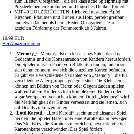
zum „Ersten Obstgarten“, die das klassische Spielprinzip mit
Puzzleelementen kombiniert und logisches Denken fördert.
MIT 40 HOLZFRÜCHTEN: Liebevoll gestaltete Äpfel,
Kirschen, Pflaumen und Birnen aus Holz, perfekt greifbar
und etwas kleiner als beim „Ersten Obstgarten“ – zur
gezielten Förderung der Feinmotorik ab 3 Jahren.
19,99 EUR
Bei Amazon kaufen
„
Memory
„: „Memory“ ist ein klassisches Spiel, das das
Gedächtnis und die Konzentration von Kindern herausfordert.
Die Spieler müssen Paare von Bildkarten finden, indem sie
sich daran erinnern, wo sich die einzelnen Karten befinden.
Es gibt viele verschiedene Varianten von „Memory“, die für
verschiedene Altersgruppen geeignet sind. Die Kleinsten
können mit Bildern von Tieren oder Gegenständen spielen,
während ältere Kinder sich an komplexeren Bildern oder
sogar Wortpaaren versuchen können. Durch „Memory“ wird
die Merkfähigkeit der Kinder verbessert und sie lernen, sich
auf Details zu konzentrieren.
„
Lotti Karotti
„: „Lotti Karotti“ ist ein unterhaltsames Spiel,
bei dem die Spieler Hasen über eine Karottenbahn bewegen.
Das Ziel ist es, die Karotten zu erreichen, bevor sie von der
Karottenkarte verschwinden. Das Spiel fördert