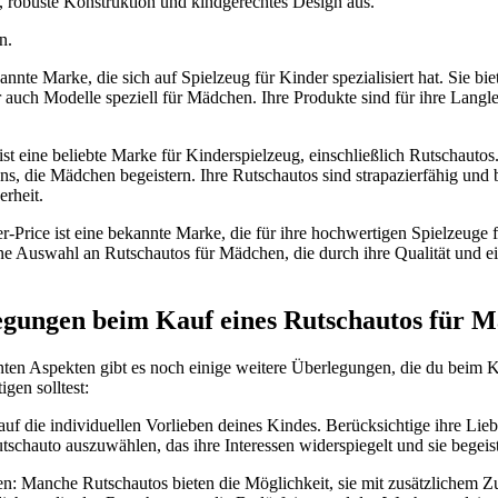
t, robuste Konstruktion und kindgerechtes Design aus.
n.
annte Marke, die sich auf Spielzeug für Kinder spezialisiert hat. Sie bi
 auch Modelle speziell für Mädchen. Ihre Produkte sind für ihre Langle
s ist eine beliebte Marke für Kinderspielzeug, einschließlich Rutschautos
s, die Mädchen begeistern. Ihre Rutschautos sind strapazierfähig und 
rheit.
er-Price ist eine bekannte Marke, die für ihre hochwertigen Spielzeuge f
ne Auswahl an Rutschautos für Mädchen, die durch ihre Qualität und
egungen beim Kauf eines Rutschautos für 
en Aspekten gibt es noch einige weitere Überlegungen, die du beim K
gen solltest:
uf die individuellen Vorlieben deines Kindes. Berücksichtige ihre Lieb
chauto auszuwählen, das ihre Interessen widerspiegelt und sie begeist
: Manche Rutschautos bieten die Möglichkeit, sie mit zusätzlichem Z