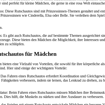
e sind perfekt für kleine Mädchen, die gerne in eine rosa Welt eintauche
os: Diese Rutschautos sind mit Prinzessinnen-Themen gestaltet und enth
Prinzessinnen wie Cinderella, Elsa oder Belle. Sie verleihen dem Spiel 
n.
: Es gibt auch Rutschautos, die auf bestimmte Themen ausgerichtet si
rzeuge. Diese bieten den Mädchen die Möglichkeit, ihre Interessen un
len zu schlüpfen.
utschautos für Mädchen
bieten eine Vielzahl von Vorteilen, die sowohl für ihre körperliche als 
ind. Hier sind einige der wichtigsten Vorteile:
 Das Fahren eines Rutschautos erfordert Koordination und Gleichgewi
 Fähigkeiten verbessern, indem sie lernen, das Lenkrad zu drehen, zu
latur: Beim Fahren eines Rutschautos müssen Mädchen ihre Beinmusku
. Dies hilft, die Muskeln zu stärken und ihre Ausdauer zu verbessern.
 das Spielen mit einem Rutschauto entwickeln Mädchen ein besseres V