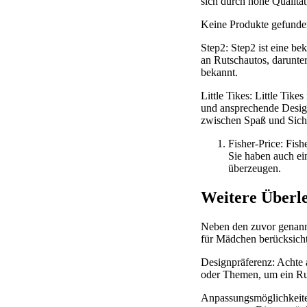
sich durch hohe Qualitä
Keine Produkte gefunde
Step2: Step2 ist eine bek
an Rutschautos, darunter
bekannt.
Little Tikes: Little Tike
und ansprechende Design
zwischen Spaß und Siche
Fisher-Price: Fish
Sie haben auch ei
überzeugen.
Weitere Überl
Neben den zuvor genannt
für Mädchen berücksichti
Designpräferenz: Achte a
oder Themen, um ein Ruts
Anpassungsmöglichkeiten