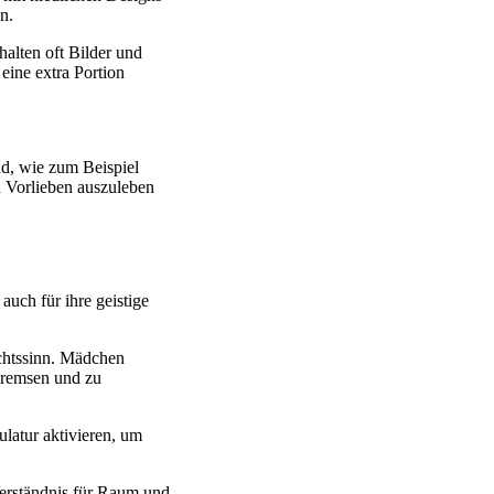
n.
alten oft Bilder und
eine extra Portion
nd, wie zum Beispiel
d Vorlieben auszuleben
auch für ihre geistige
chtssinn. Mädchen
 bremsen und zu
latur aktivieren, um
erständnis für Raum und