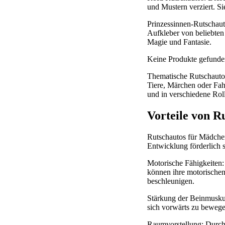
und Mustern verziert. Si
Prinzessinnen-Rutschaut
Aufkleber von beliebten 
Magie und Fantasie.
Keine Produkte gefunde
Thematische Rutschautos
Tiere, Märchen oder Fah
und in verschiedene Rol
Vorteile von R
Rutschautos für Mädchen 
Entwicklung förderlich s
Motorische Fähigkeiten:
können ihre motorischen
beschleunigen.
Stärkung der Beinmusku
sich vorwärts zu bewegen
Raumvorstellung: Durch