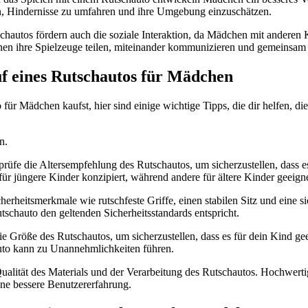
n, Hindernisse zu umfahren und ihre Umgebung einzuschätzen.
tschautos fördern auch die soziale Interaktion, da Mädchen mit andere
nen ihre Spielzeuge teilen, miteinander kommunizieren und gemeinsam
f eines Rutschautos für Mädchen
für Mädchen kaufst, hier sind einige wichtige Tipps, die dir helfen, di
n.
rüfe die Altersempfehlung des Rutschautos, um sicherzustellen, dass e
 für jüngere Kinder konzipiert, während andere für ältere Kinder geeigne
cherheitsmerkmale wie rutschfeste Griffe, einen stabilen Sitz und eine s
Rutschauto den geltenden Sicherheitsstandards entspricht.
e Größe des Rutschautos, um sicherzustellen, dass es für dein Kind gee
uto kann zu Unannehmlichkeiten führen.
Qualität des Materials und der Verarbeitung des Rutschautos. Hochwert
ine bessere Benutzererfahrung.