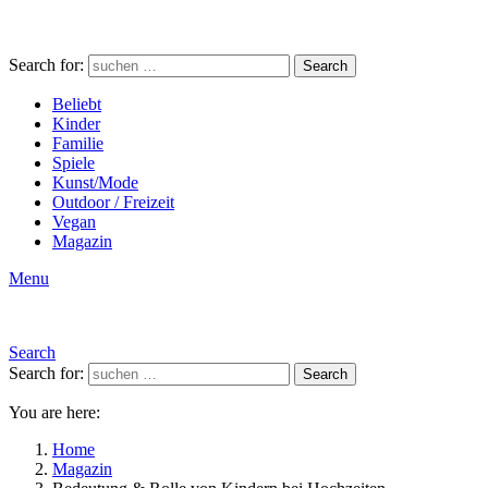
Search for:
Search
Beliebt
Kinder
Familie
Spiele
Kunst/Mode
Outdoor / Freizeit
Vegan
Magazin
Menu
Search
Search for:
Search
You are here:
Home
Magazin